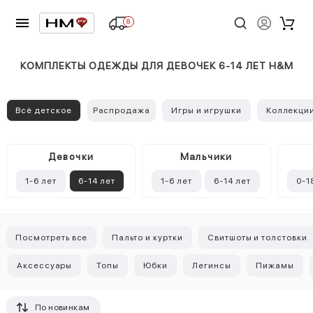
8
КОМПЛЕКТЫ ОДЕЖДЫ ДЛЯ ДЕВОЧЕК 6-14 ЛЕТ H&M
Всё детское
Распродажа
Игры и игрушки
Коллекци
Девочки
Mальчики
1-6 лет
6-14 лет
1-6 лет
6-14 лет
0-1
Посмотреть все
Пальто и куртки
Свитшоты и толстовки
Аксессуары
Топы
Юбки
Легинсы
Пижамы
По новинкам