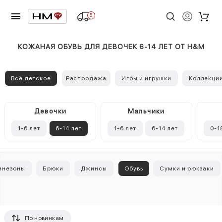
5
КОЖАНАЯ ОБУВЬ ДЛЯ ДЕВОЧЕК 6-14 ЛЕТ ОТ H&M
Всё детское
Распродажа
Игры и игрушки
Коллекци
Девочки
Mальчики
1-6 лет
6-14 лет
1-6 лет
6-14 лет
0-1
инезоны
Брюки
Джинсы
Обувь
Сумки и рюкзаки
По новинкам