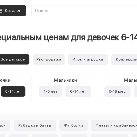
Каталог
ециальным ценам для девочек 6-1
Всё детское
Распродажа
Игры и игрушки
Коллекци
очки
Mальчики
Мал
6-14 лет
1-6 лет
6-14 лет
0-18 мес
вки
Рубашки и блузы
Футболки
Платья и комбинезо