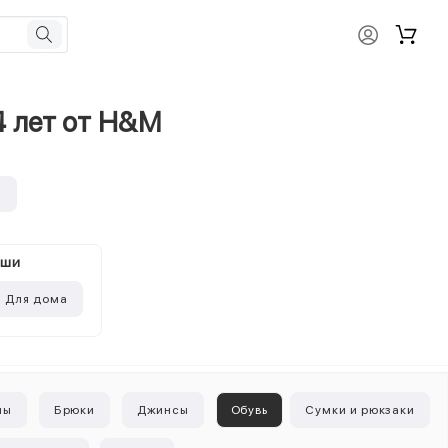
4 лет от H&M
и
ыши
Для дома
ны
Брюки
Джинсы
Обувь
Сумки и рюкзаки