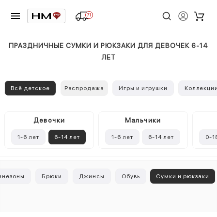
71
ПРАЗДНИЧНЫЕ СУМКИ И РЮКЗАКИ ДЛЯ ДЕВОЧЕК 6-14
ЛЕТ
Всё детское
Распродажа
Игры и игрушки
Коллекци
Девочки
Mальчики
1-6 лет
6-14 лет
1-6 лет
6-14 лет
0-1
инезоны
Брюки
Джинсы
Обувь
Сумки и рюкзаки