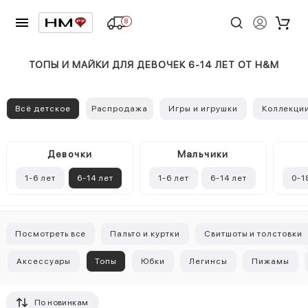
8
ТОПЫ И МАЙКИ ДЛЯ ДЕВОЧЕК 6-14 ЛЕТ ОТ H&M
Всё детское
Распродажа
Игры и игрушки
Коллекци
Девочки
Mальчики
1-6 лет
6-14 лет
1-6 лет
6-14 лет
0-1
Посмотреть все
Пальто и куртки
Свитшоты и толстовки
Аксессуары
Топы
Юбки
Легинсы
Пижамы
По новинкам