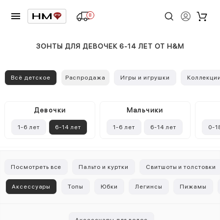
8
ЗОНТЫ ДЛЯ ДЕВОЧЕК 6-14 ЛЕТ ОТ H&M
Всё детское
Распродажа
Игры и игрушки
Коллекци
Девочки
Mальчики
1-6 лет
6-14 лет
1-6 лет
6-14 лет
0-1
Посмотреть все
Пальто и куртки
Свитшоты и толстовки
Аксессуары
Топы
Юбки
Легинсы
Пижамы